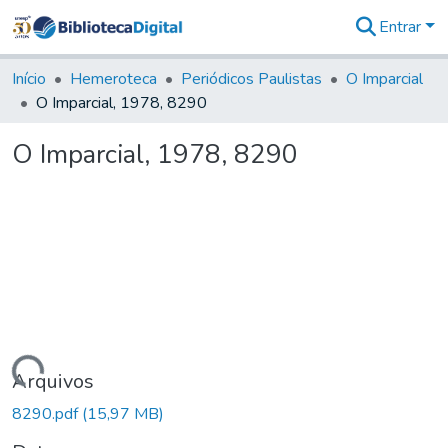
Entrar
Comunidades
&
Início
Hemeroteca
Periódicos Paulistas
O Imparcial
Coleções
O Imparcial, 1978, 8290
Tudo na
Biblioteca
O Imparcial, 1978, 8290
Digital
Estatísticas
Carregando...
Arquivos
8290.pdf
(15,97 MB)