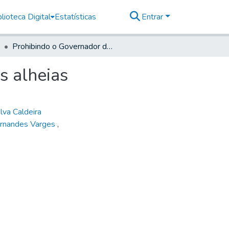
lioteca Digital
Estatísticas
Entrar
Prohibindo o Governador de S. Paulo de abrir cartas alheias
s alheias
lva Caldeira
rnandes Varges
,