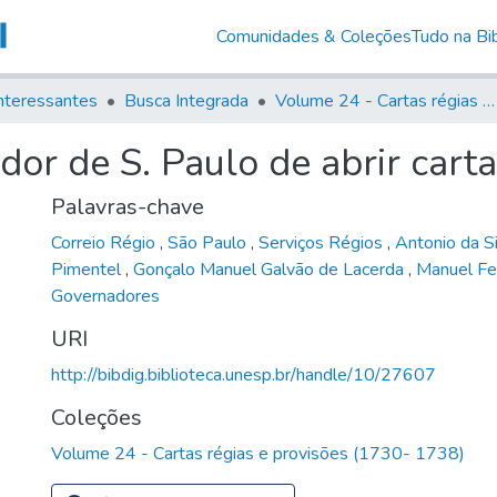
Comunidades & Coleções
Tudo na Bib
nteressantes
Busca Integrada
Volume 24 - Cartas régias e provisões (1730- 1738)
or de S. Paulo de abrir carta
Palavras-chave
Correio Régio
,
São Paulo
,
Serviços Régios
,
Antonio da Si
Pimentel
,
Gonçalo Manuel Galvão de Lacerda
,
Manuel Fe
Governadores
URI
http://bibdig.biblioteca.unesp.br/handle/10/27607
Coleções
Volume 24 - Cartas régias e provisões (1730- 1738)