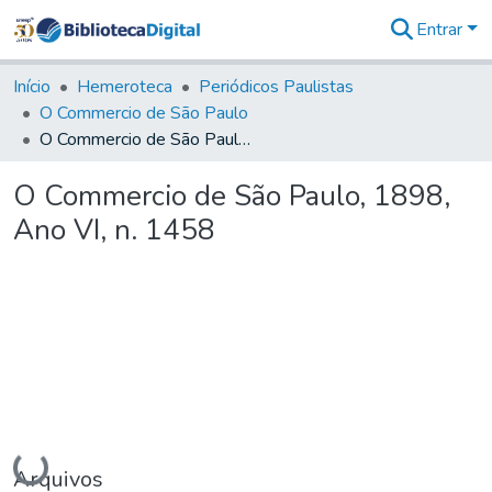
Entrar
Comunidades
&
Início
Hemeroteca
Periódicos Paulistas
Coleções
O Commercio de São Paulo
Tudo na
O Commercio de São Paulo, 1898, Ano VI, n. 1458
Biblioteca
Digital
O Commercio de São Paulo, 1898,
Estatísticas
Ano VI, n. 1458
Carregando...
Arquivos