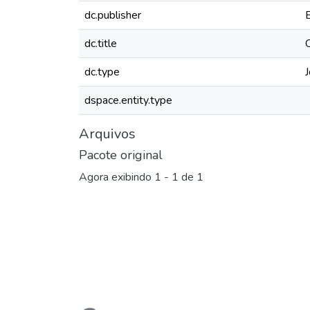
dc.publisher
dc.title
dc.type
J
dspace.entity.type
Arquivos
Pacote original
Agora exibindo
1 - 1 de 1