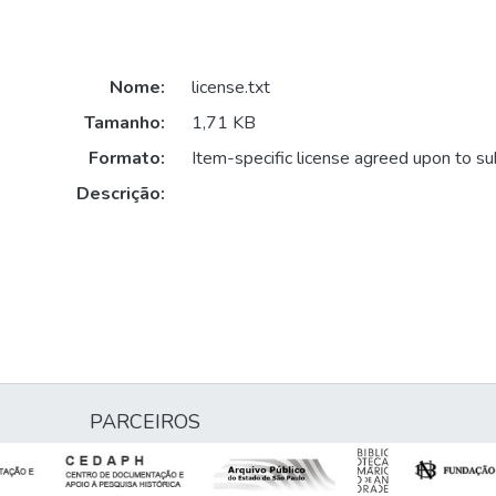
Nome:
license.txt
Tamanho:
1,71 KB
Formato:
Item-specific license agreed upon to s
Descrição:
PARCEIROS