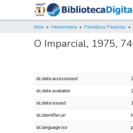
Início
Hemeroteca
Periódicos Paulistas
O Imparcial, 1975, 7
dc.date.accessioned
dc.date.available
dc.date.issued
dc.identifier.uri
dc.language.iso