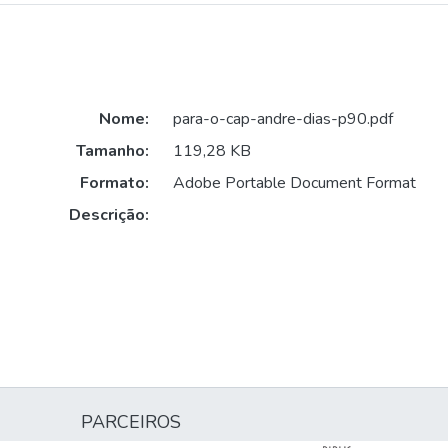
Nome:
para-o-cap-andre-dias-p90.pdf
Tamanho:
119,28 KB
Formato:
Adobe Portable Document Format
Descrição:
PARCEIROS