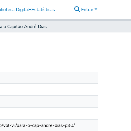
lioteca Digital
Estatísticas
Entrar
a o Capitão André Dias
o/vol-vii/para-o-cap-andre-dias-p90/