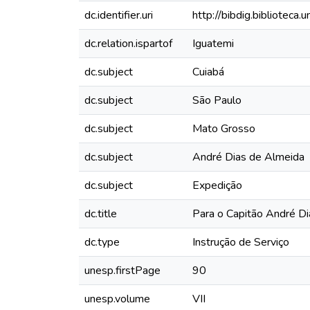
dc.identifier.uri
http://bibdig.biblioteca
dc.relation.ispartof
Iguatemi
dc.subject
Cuiabá
dc.subject
São Paulo
dc.subject
Mato Grosso
dc.subject
André Dias de Almeida
dc.subject
Expedição
dc.title
Para o Capitão André Di
dc.type
Instrução de Serviço
unesp.firstPage
90
unesp.volume
VII