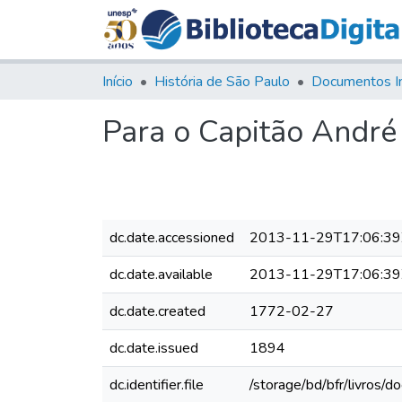
Início
História de São Paulo
Documentos I
Para o Capitão André
dc.date.accessioned
2013-11-29T17:06:39
dc.date.available
2013-11-29T17:06:39
dc.date.created
1772-02-27
dc.date.issued
1894
dc.identifier.file
/storage/bd/bfr/livros/