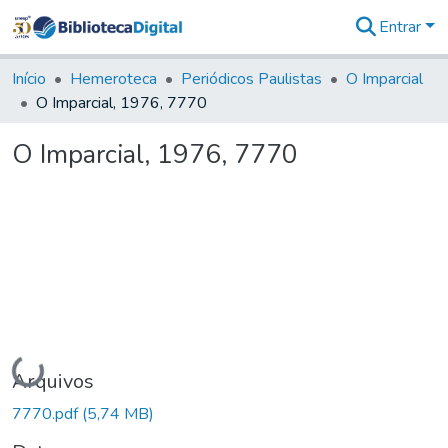
Entrar
Comunidades
&
Início
Hemeroteca
Periódicos Paulistas
O Imparcial
Coleções
O Imparcial, 1976, 7770
Tudo na
Biblioteca
O Imparcial, 1976, 7770
Digital
Estatísticas
Carregando...
Arquivos
7770.pdf
(5,74 MB)