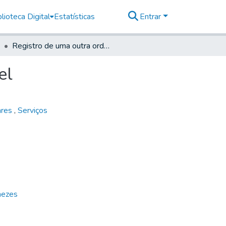
lioteca Digital
Estatísticas
Entrar
Registro de uma outra ordem que foi ao dito Coronel
el
ares
,
Serviços
nezes