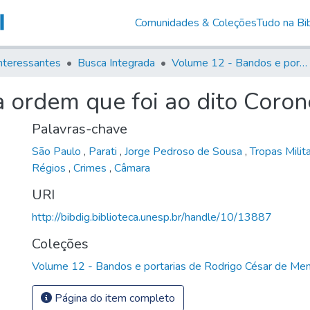
Comunidades & Coleções
Tudo na Bib
nteressantes
Busca Integrada
Volume 12 - Bandos e portarias de Rodrigo César de Menezes
 ordem que foi ao dito Coron
Palavras-chave
São Paulo
,
Parati
,
Jorge Pedroso de Sousa
,
Tropas Milit
Régios
,
Crimes
,
Câmara
URI
http://bibdig.biblioteca.unesp.br/handle/10/13887
Coleções
Volume 12 - Bandos e portarias de Rodrigo César de Me
Página do item completo