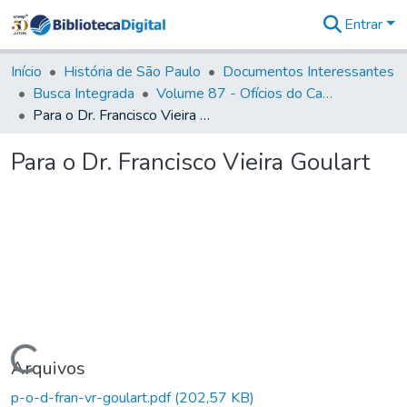
Entrar
Comunidades
&
Início
História de São Paulo
Documentos Interessantes
Coleções
Busca Integrada
Volume 87 - Ofícios do Capitão General Antonio Manoel de Melo Castro e Mendonça (1797- 1801)
Tudo na
Para o Dr. Francisco Vieira Goulart
Biblioteca
Digital
Para o Dr. Francisco Vieira Goulart
Estatísticas
Carregando...
Arquivos
p-o-d-fran-vr-goulart.pdf
(202,57 KB)