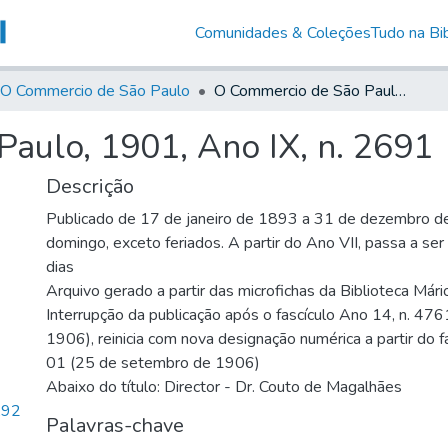
Comunidades & Coleções
Tudo na Bib
O Commercio de São Paulo
O Commercio de São Paulo, 1901, Ano IX, n. 2691
aulo, 1901, Ano IX, n. 2691
Descrição
Publicado de 17 de janeiro de 1893 a 31 de dezembro d
domingo, exceto feriados. A partir do Ano VII, passa a se
dias
Arquivo gerado a partir das microfichas da Biblioteca Már
Interrupção da publicação após o fascículo Ano 14, n. 476
1906), reinicia com nova designação numérica a partir do f
01 (25 de setembro de 1906)
Abaixo do título: Director - Dr. Couto de Magalhães
,92
Palavras-chave