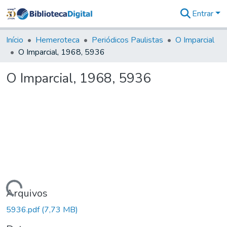
Entrar
Comunidades
&
Início
Hemeroteca
Periódicos Paulistas
O Imparcial
Coleções
O Imparcial, 1968, 5936
Tudo na
Biblioteca
O Imparcial, 1968, 5936
Digital
Estatísticas
Carregando...
Arquivos
5936.pdf
(7,73 MB)