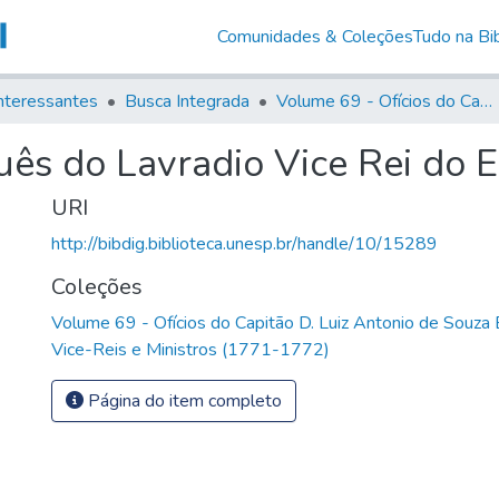
Comunidades & Coleções
Tudo na Bib
nteressantes
Busca Integrada
Volume 69 - Ofícios do Capitão D. Luiz Antonio de Souza Botelho Mourão aos Vice-Reis e Ministros (1771-1772)
uês do Lavradio Vice Rei do 
URI
http://bibdig.biblioteca.unesp.br/handle/10/15289
Coleções
Volume 69 - Ofícios do Capitão D. Luiz Antonio de Souza
Vice-Reis e Ministros (1771-1772)
Página do item completo