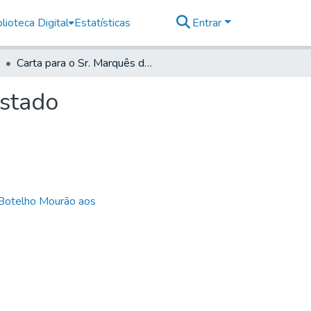
lioteca Digital
Estatísticas
Entrar
Carta para o Sr. Marquês do Lavradio Vice Rei do Estado
Estado
 Botelho Mourão aos