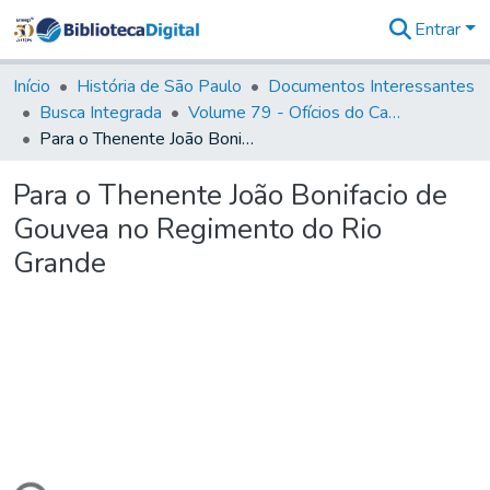
Entrar
Comunidades
&
Início
História de São Paulo
Documentos Interessantes
Coleções
Busca Integrada
Volume 79 - Ofícios do Capitão General Martim Lopes Lobo de Saldanha (1777)
Tudo na
Para o Thenente João Bonifacio de Gouvea no Regimento do Rio Grande
Biblioteca
Digital
Para o Thenente João Bonifacio de
Estatísticas
Gouvea no Regimento do Rio
Grande