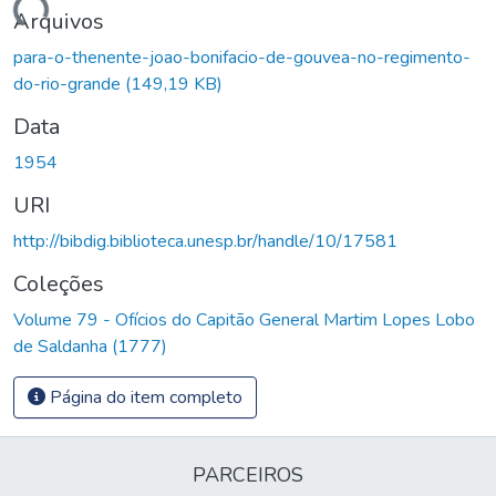
rregando...
Arquivos
para-o-thenente-joao-bonifacio-de-gouvea-no-regimento-
do-rio-grande
(149,19 KB)
Data
1954
URI
http://bibdig.biblioteca.unesp.br/handle/10/17581
Coleções
Volume 79 - Ofícios do Capitão General Martim Lopes Lobo
de Saldanha (1777)
Página do item completo
PARCEIROS