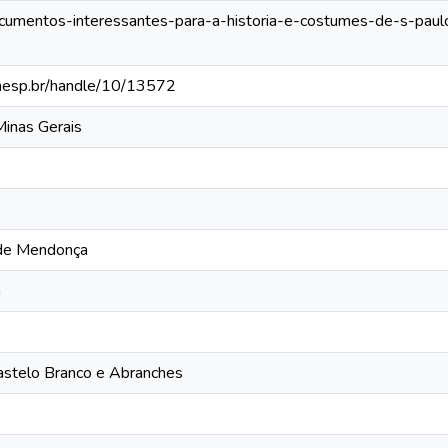
documentos-interessantes-para-a-historia-e-costumes-de-s-paulo
.unesp.br/handle/10/13572
Minas Gerais
 de Mendonça
a
astelo Branco e Abranches