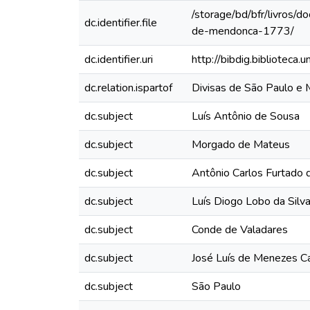
/storage/bd/bfr/livros/
dc.identifier.file
de-mendonca-1773/
dc.identifier.uri
http://bibdig.biblioteca
dc.relation.ispartof
Divisas de São Paulo e 
dc.subject
Luís Antônio de Sousa
dc.subject
Morgado de Mateus
dc.subject
Antônio Carlos Furtado
dc.subject
Luís Diogo Lobo da Silv
dc.subject
Conde de Valadares
dc.subject
José Luís de Menezes C
dc.subject
São Paulo