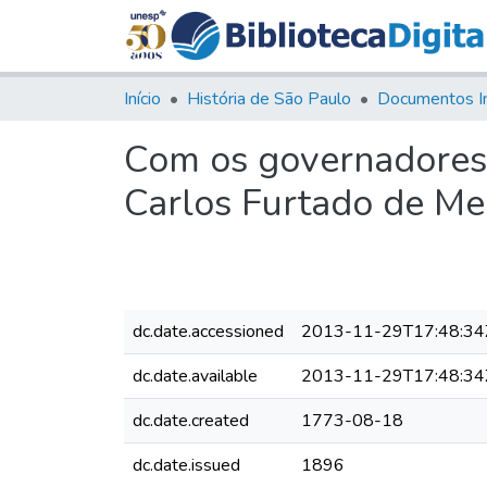
Início
História de São Paulo
Documentos I
Com os governadores 
Carlos Furtado de M
dc.date.accessioned
2013-11-29T17:48:34
dc.date.available
2013-11-29T17:48:34
dc.date.created
1773-08-18
dc.date.issued
1896