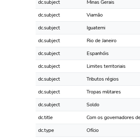
dc.subject
Minas Gerais
dc.subject
Viamão
dc.subject
Iguatemi
dc.subject
Rio de Janeiro
dc.subject
Espanhóis
dc.subject
Limites territoriais
dc.subject
Tributos régios
dc.subject
Tropas militares
dc.subject
Soldo
dc.title
Com os governadores de
dc.type
Ofício