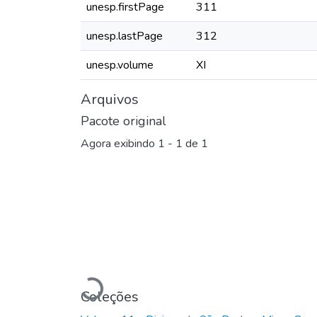
unesp.firstPage
311
unesp.lastPage
312
unesp.volume
XI
Arquivos
Pacote original
Agora exibindo
1 - 1 de 1
Carregando...
Coleções