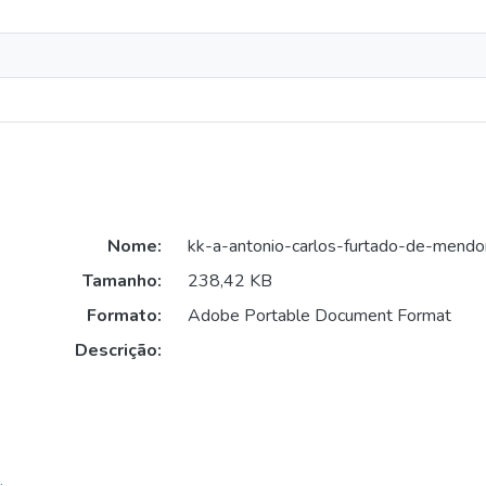
Nome:
kk-a-antonio-carlos-furtado-de-mend
Tamanho:
238,42 KB
Formato:
Adobe Portable Document Format
Descrição: