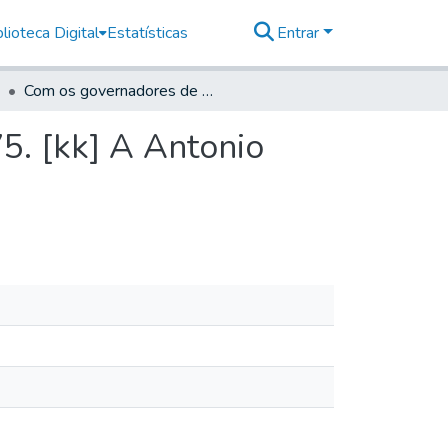
lioteca Digital
Estatísticas
Entrar
Com os governadores de Minas Geraes, 1765 - 1775. [kk] A Antonio Carlos Furtado de Mendonça, 1773
5. [kk] A Antonio