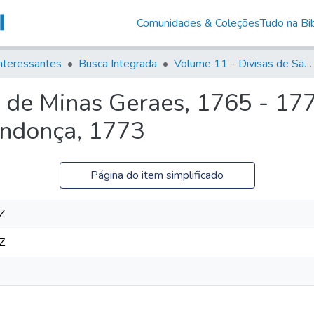
Comunidades & Coleções
Tudo na Bib
nteressantes
Busca Integrada
Volume 11 - Divisas de São Paulo e Minas Gerais
de Minas Geraes, 1765 - 177
endonça, 1773
Página do item simplificado
Z
Z