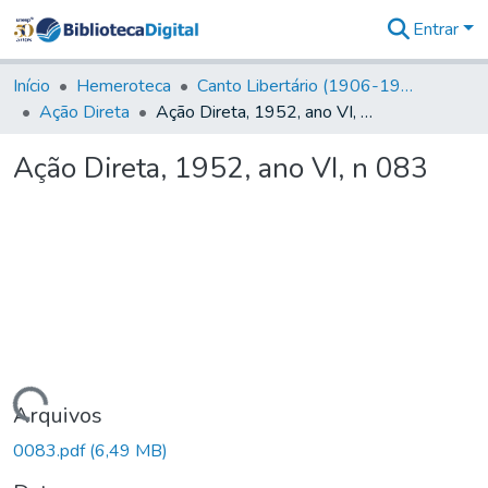
Entrar
Comunidades
&
Início
Hemeroteca
Canto Libertário (1906-1995)
Coleções
Ação Direta
Ação Direta, 1952, ano VI, n 083
Tudo na
Biblioteca
Ação Direta, 1952, ano VI, n 083
Digital
Estatísticas
Carregando...
Arquivos
0083.pdf
(6,49 MB)