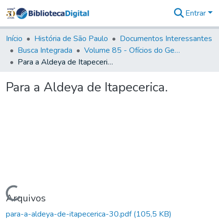
Entrar
Comunidades
&
Início
História de São Paulo
Documentos Interessantes
Coleções
Busca Integrada
Volume 85 - Ofícios do General Francisco da Cunha Menezes (Governador da Capitania): 1782- 1786
Tudo na
Para a Aldeya de Itapecerica.
Biblioteca
Digital
Para a Aldeya de Itapecerica.
Estatísticas
Carregando...
Arquivos
para-a-aldeya-de-itapecerica-30.pdf
(105,5 KB)