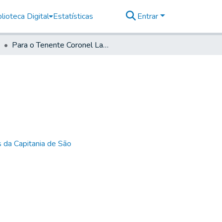
lioteca Digital
Estatísticas
Entrar
Para o Tenente Coronel Lazaro Jozé Glz'
 da Capitania de São