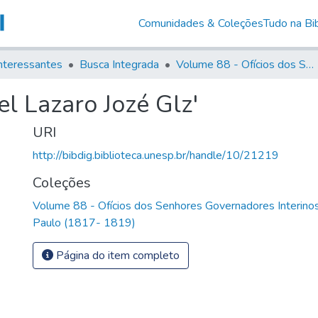
Comunidades & Coleções
Tudo na Bib
nteressantes
Busca Integrada
Volume 88 - Ofícios dos Senhores Governadores Interinos da Capitania de São Paulo (1817- 1819)
l Lazaro Jozé Glz'
URI
http://bibdig.biblioteca.unesp.br/handle/10/21219
Coleções
Volume 88 - Ofícios dos Senhores Governadores Interinos
Paulo (1817- 1819)
Página do item completo