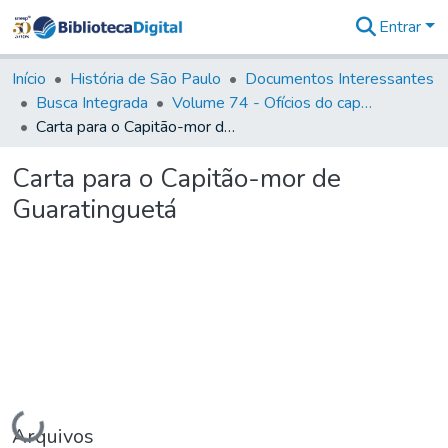
Entrar
Comunidades
&
Início
História de São Paulo
Documentos Interessantes
Coleções
Busca Integrada
Volume 74 - Ofícios do capitão General Martim Lopes Lobo de Saldanha às Câmaras e Comandantes da Capitania (1775)
Tudo na
Carta para o Capitão-mor de Guaratinguetá
Biblioteca
Digital
Carta para o Capitão-mor de
Estatísticas
Guaratinguetá
Carregando...
Arquivos