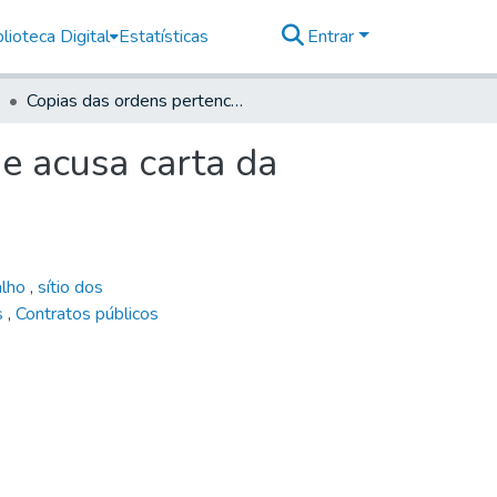
lioteca Digital
Estatísticas
Entrar
Copias das ordens pertencentes a este Governo, que acusa carta da Lauda infronte: Masso dº n. 8º
e acusa carta da
alho
,
sítio dos
s
,
Contratos públicos