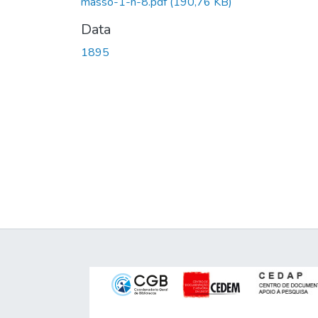
masso-1-n-8.pdf
(190,76 KB)
Data
1895