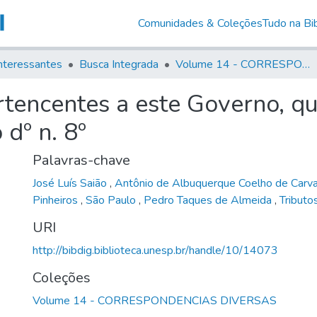
Comunidades & Coleções
Tudo na Bib
nteressantes
Busca Integrada
Volume 14 - CORRESPONDENCIAS DIVERSAS
tencentes a este Governo, qu
 dº n. 8º
Palavras-chave
José Luís Saião
,
Antônio de Albuquerque Coelho de Carv
Pinheiros
,
São Paulo
,
Pedro Taques de Almeida
,
Tributo
URI
http://bibdig.biblioteca.unesp.br/handle/10/14073
Coleções
Volume 14 - CORRESPONDENCIAS DIVERSAS