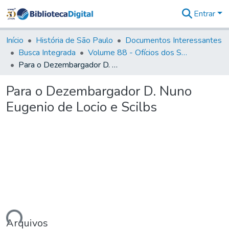
Entrar
Comunidades
&
Início
História de São Paulo
Documentos Interessantes
Coleções
Busca Integrada
Volume 88 - Ofícios dos Senhores Governadores Interinos da Capitania de São Paulo (1817- 1819)
Tudo na
Para o Dezembargador D. Nuno Eugenio de Locio e Scilbs
Biblioteca
Digital
Para o Dezembargador D. Nuno
Estatísticas
Eugenio de Locio e Scilbs
Arquivos