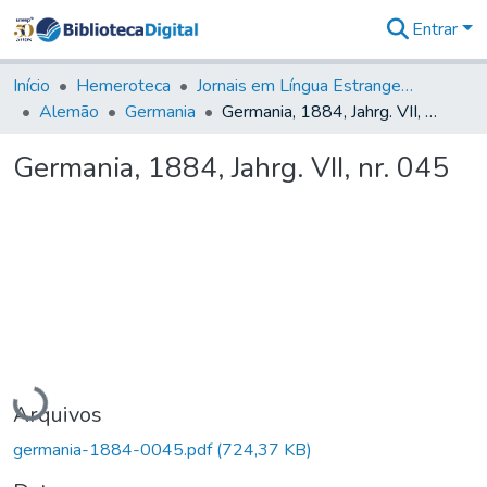
Entrar
Comunidades
&
Início
Hemeroteca
Jornais em Língua Estrangeira
Coleções
Alemão
Germania
Germania, 1884, Jahrg. VII, nr. 045
Tudo na
Biblioteca
Germania, 1884, Jahrg. VII, nr. 045
Digital
Estatísticas
Carregando...
Arquivos
germania-1884-0045.pdf
(724,37 KB)