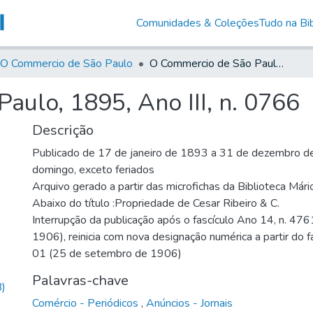
Comunidades & Coleções
Tudo na Bib
O Commercio de São Paulo
O Commercio de São Paulo, 1895, Ano III, n. 0766
ulo, 1895, Ano III, n. 0766
Descrição
Publicado de 17 de janeiro de 1893 a 31 de dezembro de
domingo, exceto feriados
Arquivo gerado a partir das microfichas da Biblioteca Már
Abaixo do título :Propriedade de Cesar Ribeiro & C.
Interrupção da publicação após o fascículo Ano 14, n. 476
1906), reinicia com nova designação numérica a partir do f
01 (25 de setembro de 1906)
Palavras-chave
)
Comércio - Periódicos
,
Anúncios - Jornais