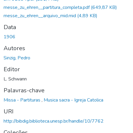
messe_zu_ehren__partitura_completa.pdf
(649,87 KB)
messe_zu_ehren__arquivo_mid.mid
(4,89 KB)
Data
1906
Autores
Sinzig, Pedro
Editor
L. Schwann
Palavras-chave
Missa - Partituras
,
Musica sacra - Igreja Catolica
URI
http://bibdig.biblioteca.unesp.br/handle/10/7762
Coleções