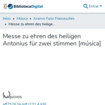
Entrar
Comunidades
&
Início
Música
Acervo Furio Franceschini
Coleções
Messe zu ehren des heiligen Antonius für zwei stimmen [música]
Tudo na
Biblioteca
Messe zu ehren des heiligen
Digital
Antonius für zwei stimmen [música]
Estatísticas
Carregando...
Arquivos
aff792634.pdf
(231,4 KB)