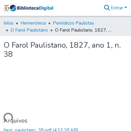
Entrar
Comunidades
&
Início
Hemeroteca
Periódicos Paulistas
Coleções
O Farol Paulistano
O Farol Paulistano, 1827, ano 1, n. 38
Tudo na
Biblioteca
O Farol Paulistano, 1827, ano 1, n.
Digital
38
Estatísticas
gando...
Arquivos
farol_paulistano_38.pdf
(433,28 KB)