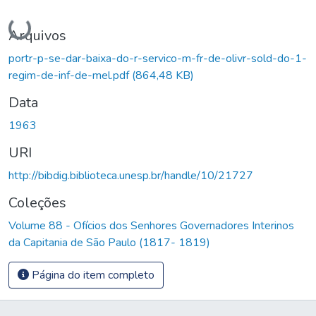
Carregando...
Arquivos
portr-p-se-dar-baixa-do-r-servico-m-fr-de-olivr-sold-do-1-
regim-de-inf-de-mel.pdf
(864,48 KB)
Data
1963
URI
http://bibdig.biblioteca.unesp.br/handle/10/21727
Coleções
Volume 88 - Ofícios dos Senhores Governadores Interinos
da Capitania de São Paulo (1817- 1819)
Página do item completo