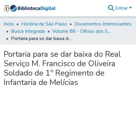
Entrar
Comunidades
&
Início
História de São Paulo
Documentos Interessantes
Coleções
Busca Integrada
Volume 88 - Ofícios dos Senhores Governadores Interinos da Capitania de São Paulo (1817- 1819)
Tudo na
Portaria para se dar baixa do Real Serviço M. Francisco de Oliveira Soldado de 1º Regimento de Infantaria de Melícias
Biblioteca
Digital
Portaria para se dar baixa do Real
Estatísticas
Serviço M. Francisco de Oliveira
Soldado de 1º Regimento de
Infantaria de Melícias