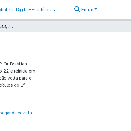
lioteca Digital
Estatísticas
Entrar
Deutscher Morgen, 1933, Jahrg. 1, nr. 36
für Brasilien
 22 e reinicia em
ão volta para o
ículos do 1º
paganda nazista -