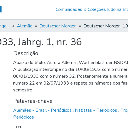
Comunidades & Coleções
Tudo na Bib
Jornais em Língua Estrangeira
Alemão
Deutscher Morgen
3, Jahrg. 1, nr. 36
Descrição
Abaixo do título: Aurora Allemã ; Wochenblatt der NSDAP 
A publicação interrompe no dia 10/08/1932 com o número
06/01/1933 com o número 32. Posteriormente a numeraç
número 22 em 02/07/1933 e repete os números dos fasc
semestre
Palavras-chave
Alemães - Brasil - Periódicos
,
Nazistas - Periódicos
,
Pro
Periódicos