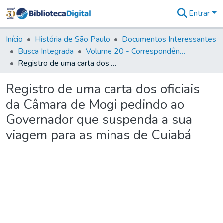
Entrar
Comunidades
&
Início
História de São Paulo
Documentos Interessantes
Coleções
Busca Integrada
Volume 20 - Correspondência interna do Governador Rodrigo Cezar de Menezes: 1721- 1728
Tudo na
Registro de uma carta dos oficiais da Câmara de Mogi pedindo ao Governador que suspenda a sua viagem para as minas de Cuiabá
Biblioteca
Digital
Registro de uma carta dos oficiais
Estatísticas
da Câmara de Mogi pedindo ao
Governador que suspenda a sua
viagem para as minas de Cuiabá