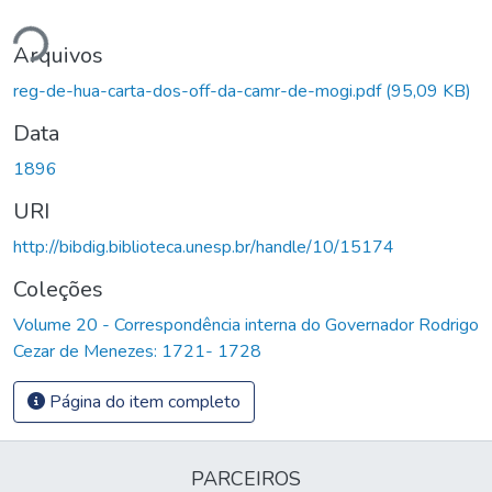
ndo...
Arquivos
reg-de-hua-carta-dos-off-da-camr-de-mogi.pdf
(95,09 KB)
Data
1896
URI
http://bibdig.biblioteca.unesp.br/handle/10/15174
Coleções
Volume 20 - Correspondência interna do Governador Rodrigo
Cezar de Menezes: 1721- 1728
Página do item completo
PARCEIROS