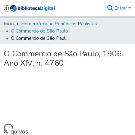
Entrar
Comunidades
&
Início
Hemeroteca
Periódicos Paulistas
Coleções
O Commercio de São Paulo
Tudo na
O Commercio de São Paulo, 1906, Ano XIV, n. 4760
Biblioteca
Digital
O Commercio de São Paulo, 1906,
Estatísticas
Ano XIV, n. 4760
Arquivos