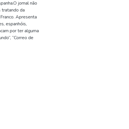
spanha.O jornal não
s tratando da
e Franco. Apresenta
es, espanhóis,
acam por ter alguma
undo”, “Correo de