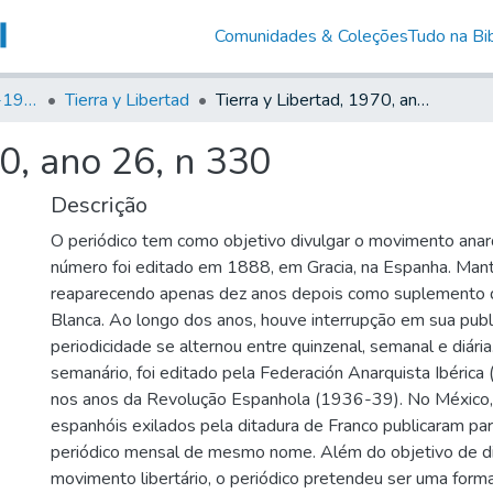
Comunidades & Coleções
Tudo na Bib
Canto Libertário (1906-1995)
Tierra y Libertad
Tierra y Libertad, 1970, ano 26, n 330
70, ano 26, n 330
Descrição
O periódico tem como objetivo divulgar o movimento anarq
número foi editado em 1888, em Gracia, na Espanha. Man
reaparecendo apenas dez anos depois como suplemento 
Blanca. Ao longo dos anos, houve interrupção em sua publ
periodicidade se alternou entre quinzenal, semanal e diár
semanário, foi editado pela Federación Anarquista Ibérica (
nos anos da Revolução Espanhola (1936-39). No México,
espanhóis exilados pela ditadura de Franco publicaram p
periódico mensal de mesmo nome. Além do objetivo de d
movimento libertário, o periódico pretendeu ser uma forma