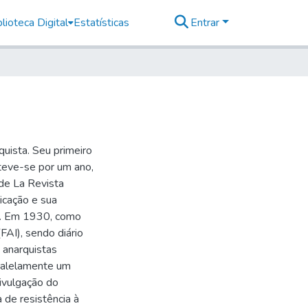
lioteca Digital
Estatísticas
Entrar
uista. Seu primeiro
teve-se por um ano,
de La Revista
icação e sua
ia. Em 1930, como
FAI), sendo diário
 anarquistas
aralelamente um
ivulgação do
 de resistência à