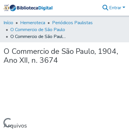
Entrar
Comunidades
&
Início
Hemeroteca
Periódicos Paulistas
Coleções
O Commercio de São Paulo
Tudo na
O Commercio de São Paulo, 1904, Ano XII, n. 3674
Biblioteca
Digital
O Commercio de São Paulo, 1904,
Estatísticas
Ano XII, n. 3674
Carregando...
Arquivos