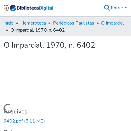
Entrar
Comunidades
&
Início
Hemeroteca
Periódicos Paulistas
O Imparcial
Coleções
O Imparcial, 1970, n. 6402
Tudo na
Biblioteca
O Imparcial, 1970, n. 6402
Digital
Estatísticas
Carregando...
Arquivos
6402.pdf
(5,11 MB)