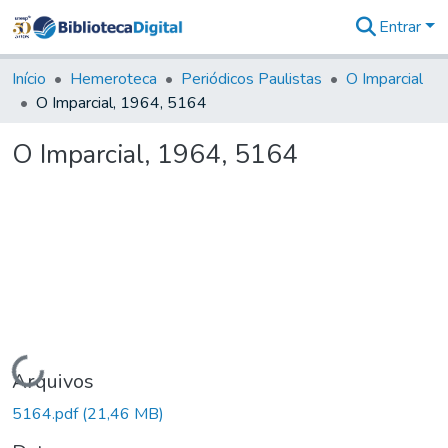
Entrar
Comunidades
&
Início
Hemeroteca
Periódicos Paulistas
O Imparcial
Coleções
O Imparcial, 1964, 5164
Tudo na
Biblioteca
O Imparcial, 1964, 5164
Digital
Estatísticas
Carregando...
Arquivos
5164.pdf
(21,46 MB)