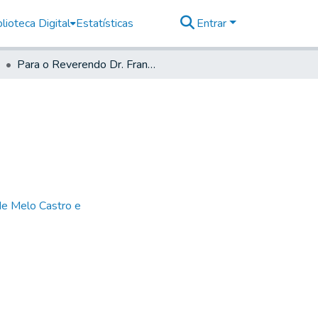
lioteca Digital
Estatísticas
Entrar
Para o Reverendo Dr. Francisco Vieyra Goulart
de Melo Castro e