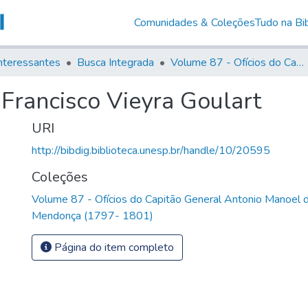
Comunidades & Coleções
Tudo na Bib
nteressantes
Busca Integrada
Volume 87 - Ofícios do Capitão General Antonio Manoel de Melo Castro e Mendonça (1797- 1801)
Francisco Vieyra Goulart
URI
http://bibdig.biblioteca.unesp.br/handle/10/20595
Coleções
Volume 87 - Ofícios do Capitão General Antonio Manoel 
Mendonça (1797- 1801)
Página do item completo