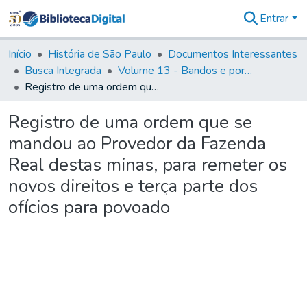
Entrar
Comunidades
&
Início
História de São Paulo
Documentos Interessantes
Coleções
Busca Integrada
Volume 13 - Bandos e portarias de Rodrigo Cesar de Menezes
Tudo na
Registro de uma ordem que se mandou ao Provedor da Fazenda Real destas minas, para remeter os novos direitos e terça parte dos ofícios para povoado
Biblioteca
Digital
Registro de uma ordem que se
Estatísticas
mandou ao Provedor da Fazenda
Real destas minas, para remeter os
novos direitos e terça parte dos
ofícios para povoado