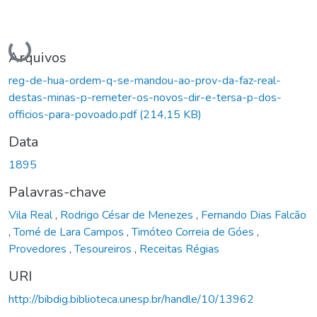
Carregando...
Arquivos
reg-de-hua-ordem-q-se-mandou-ao-prov-da-faz-real-
destas-minas-p-remeter-os-novos-dir-e-tersa-p-dos-
officios-para-povoado.pdf
(214,15 KB)
Data
1895
Palavras-chave
Vila Real
,
Rodrigo César de Menezes
,
Fernando Dias Falcão
,
Tomé de Lara Campos
,
Timóteo Correia de Góes
,
Provedores
,
Tesoureiros
,
Receitas Régias
URI
http://bibdig.biblioteca.unesp.br/handle/10/13962