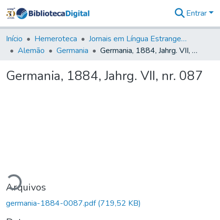
Entrar
Comunidades
&
Início
Hemeroteca
Jornais em Língua Estrangeira
Coleções
Alemão
Germania
Germania, 1884, Jahrg. VII, nr. 087
Tudo na
Biblioteca
Germania, 1884, Jahrg. VII, nr. 087
Digital
Estatísticas
ando...
Arquivos
germania-1884-0087.pdf
(719,52 KB)