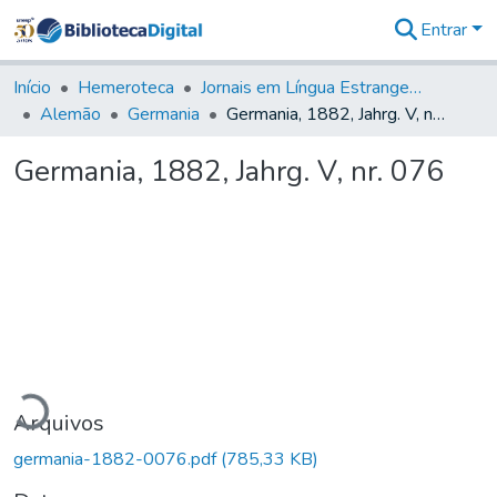
Entrar
Comunidades
&
Início
Hemeroteca
Jornais em Língua Estrangeira
Coleções
Alemão
Germania
Germania, 1882, Jahrg. V, nr. 076
Tudo na
Biblioteca
Germania, 1882, Jahrg. V, nr. 076
Digital
Estatísticas
gando...
Arquivos
germania-1882-0076.pdf
(785,33 KB)