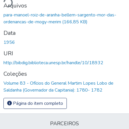
ndo...
Arquivos
para-manoel-roiz-de-aranha-bellem-sargento-mor-das-
ordenancas-de-mogy-merim
(166,85 KB)
Data
1956
URI
http://bibdig.biblioteca.unesp.br/handle/10/18932
Coleções
Volume 83 - Ofícios do General Martim Lopes Lobo de
Saldanha (Governador da Capitania): 1780- 1782
Página do item completo
PARCEIROS