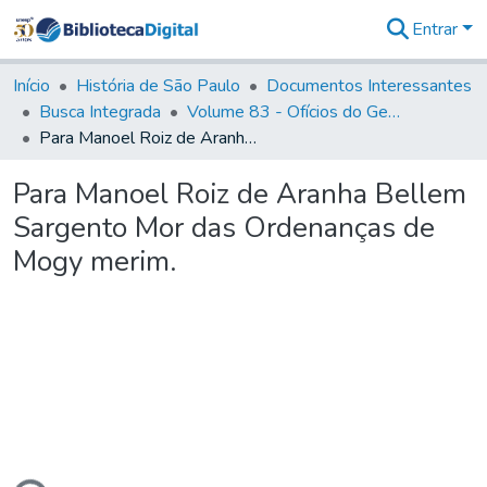
Entrar
Comunidades
&
Início
História de São Paulo
Documentos Interessantes
Coleções
Busca Integrada
Volume 83 - Ofícios do General Martim Lopes Lobo de Saldanha (Governador da Capitania): 1780- 1782
Tudo na
Para Manoel Roiz de Aranha Bellem Sargento Mor das Ordenanças de Mogy merim.
Biblioteca
Digital
Para Manoel Roiz de Aranha Bellem
Estatísticas
Sargento Mor das Ordenanças de
Mogy merim.