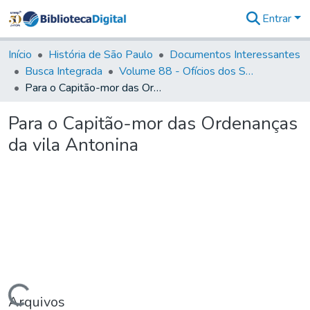
Entrar
Comunidades
&
Início
História de São Paulo
Documentos Interessantes
Coleções
Busca Integrada
Volume 88 - Ofícios dos Senhores Governadores Interinos da Capitania de São Paulo (1817- 1819)
Tudo na
Para o Capitão-mor das Ordenanças da vila Antonina
Biblioteca
Digital
Para o Capitão-mor das Ordenanças
Estatísticas
da vila Antonina
Arquivos