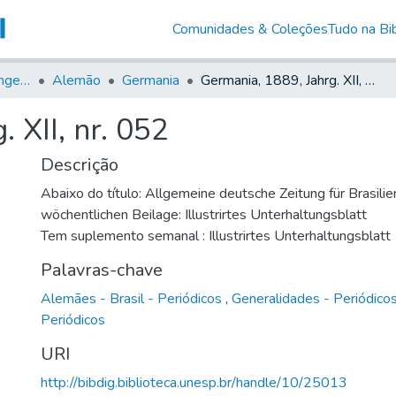
Comunidades & Coleções
Tudo na Bib
Jornais em Língua Estrangeira
Alemão
Germania
Germania, 1889, Jahrg. XII, nr. 052
 XII, nr. 052
Descrição
Abaixo do título: Allgemeine deutsche Zeitung für Brasilie
wöchentlichen Beilage: Illustrirtes Unterhaltungsblatt
Tem suplemento semanal : Illustrirtes Unterhaltungsblatt
Palavras-chave
Alemães - Brasil - Periódicos
,
Generalidades - Periódico
Periódicos
URI
http://bibdig.biblioteca.unesp.br/handle/10/25013