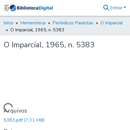
Entrar
Comunidades
&
Início
Hemeroteca
Periódicos Paulistas
O Imparcial
Coleções
O Imparcial, 1965, n. 5383
Tudo na
Biblioteca
O Imparcial, 1965, n. 5383
Digital
Estatísticas
Carregando...
Arquivos
5383.pdf
(7,31 MB)