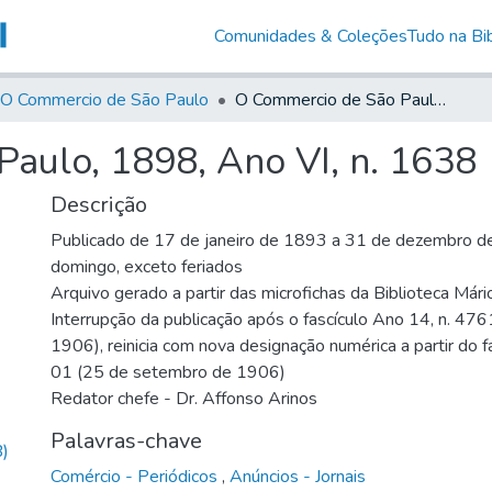
Comunidades & Coleções
Tudo na Bib
O Commercio de São Paulo
O Commercio de São Paulo, 1898, Ano VI, n. 1638
aulo, 1898, Ano VI, n. 1638
Descrição
Publicado de 17 de janeiro de 1893 a 31 de dezembro de
domingo, exceto feriados
Arquivo gerado a partir das microfichas da Biblioteca Már
Interrupção da publicação após o fascículo Ano 14, n. 476
1906), reinicia com nova designação numérica a partir do f
01 (25 de setembro de 1906)
Redator chefe - Dr. Affonso Arinos
Palavras-chave
)
Comércio - Periódicos
,
Anúncios - Jornais