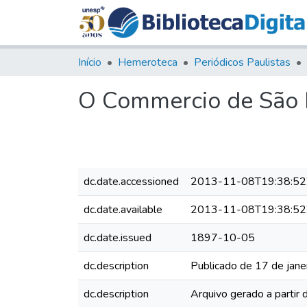
Início
Hemeroteca
Periódicos Paulistas
O Commercio de São P
dc.date.accessioned
2013-11-08T19:38:52
dc.date.available
2013-11-08T19:38:52
dc.date.issued
1897-10-05
dc.description
Publicado de 17 de jane
dc.description
Arquivo gerado a partir 