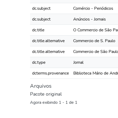
dc.subject
Comércio - Periódicos
dc.subject
Anúncios - Jornais
dc.title
O Commercio de São Pau
dc.title.alternative
Commercio de S. Paulo
dc.title.alternative
Commercio de São Paul
dc.type
Jornal
dcterms.provenance
Biblioteca Mário de And
Arquivos
Pacote original
Agora exibindo
1 - 1 de 1