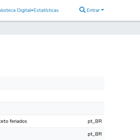
lioteca Digital
Estatísticas
Entrar
eto feriados
pt_BR
pt_BR