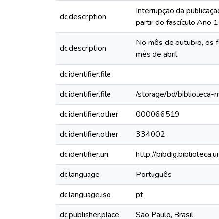
Interrupção da publicaçã
dc.description
partir do fascículo Ano
No mês de outubro, os f
dc.description
mês de abril
dc.identifier.file
dc.identifier.file
/storage/bd/biblioteca
dc.identifier.other
000066519
dc.identifier.other
334002
dc.identifier.uri
http://bibdig.biblioteca
dc.language
Português
dc.language.iso
pt
dc.publisher.place
São Paulo, Brasil