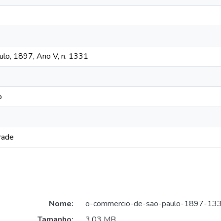
lo, 1897, Ano V, n. 1331
o
rade
Nome:
o-commercio-de-sao-paulo-1897-133
Tamanho:
3,03 MB