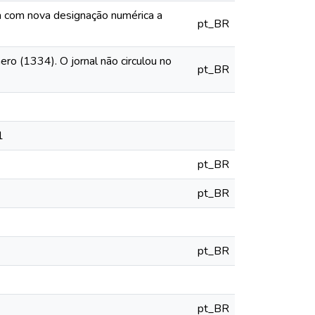
ia com nova designação numérica a
pt_BR
o (1334). O jornal não circulou no
pt_BR
1
pt_BR
pt_BR
pt_BR
pt_BR