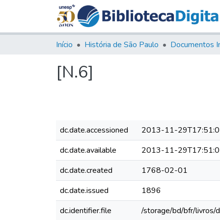
Início
História de São Paulo
Documentos I
[N.6]
dc.date.accessioned
2013-11-29T17:51:
dc.date.available
2013-11-29T17:51:
dc.date.created
1768-02-01
dc.date.issued
1896
dc.identifier.file
/storage/bd/bfr/livro