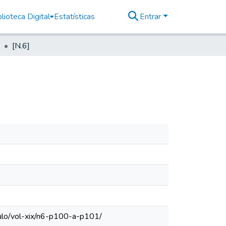
lioteca Digital
Estatísticas
Entrar
[N.6]
aulo/vol-xix/n6-p100-a-p101/