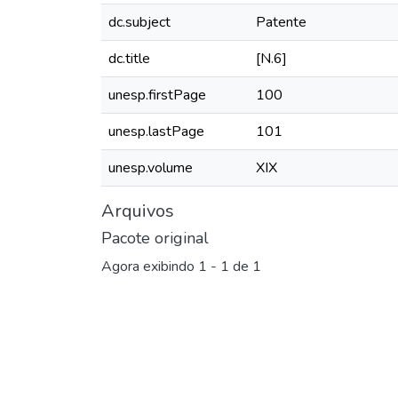
dc.subject
Patente
dc.title
[N.6]
unesp.firstPage
100
unesp.lastPage
101
unesp.volume
XIX
Arquivos
Pacote original
Agora exibindo
1 - 1 de 1