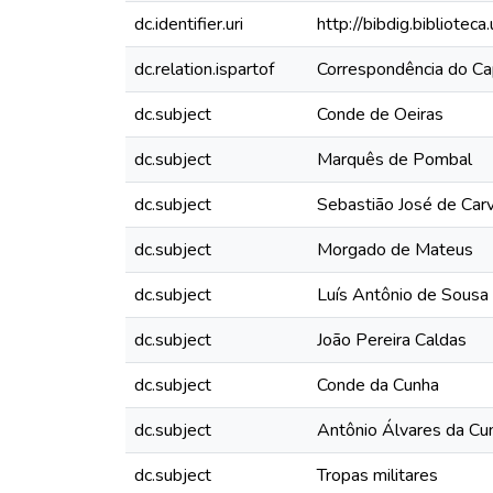
dc.identifier.uri
http://bibdig.bibliote
dc.relation.ispartof
Correspondência do Cap
dc.subject
Conde de Oeiras
dc.subject
Marquês de Pombal
dc.subject
Sebastião José de Car
dc.subject
Morgado de Mateus
dc.subject
Luís Antônio de Sousa
dc.subject
João Pereira Caldas
dc.subject
Conde da Cunha
dc.subject
Antônio Álvares da Cu
dc.subject
Tropas militares