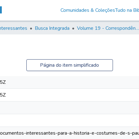
Comunidades & Coleções
Tudo na Bib
nteressantes
Busca Integrada
Volume 19 - Correspondência do Capital General D. Luiz Antonio de Souza (1767- 70)
Página do item simplificado
05Z
05Z
s/documentos-interessantes-para-a-historia-e-costumes-de-s-p