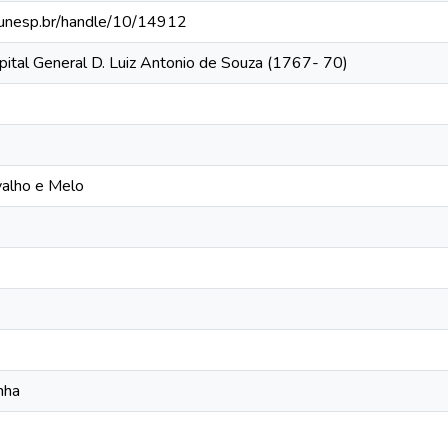
ca.unesp.br/handle/10/14912
ital General D. Luiz Antonio de Souza (1767- 70)
valho e Melo
nha