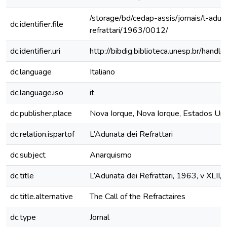
/storage/bd/cedap-assis/jornais/l-adun
dc.identifier.file
refrattari/1963/0012/
dc.identifier.uri
http://bibdig.biblioteca.unesp.br/hand
dc.language
Italiano
dc.language.iso
it
dc.publisher.place
Nova Iorque, Nova Iorque, Estados Un
dc.relation.ispartof
L’Adunata dei Refrattari
dc.subject
Anarquismo
dc.title
L’Adunata dei Refrattari, 1963, v XLII, 
dc.title.alternative
The Call of the Refractaires
dc.type
Jornal