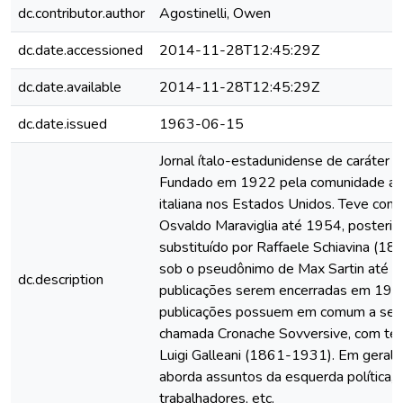
dc.contributor.author
Agostinelli, Owen
dc.date.accessioned
2014-11-28T12:45:29Z
dc.date.available
2014-11-28T12:45:29Z
dc.date.issued
1963-06-15
Jornal ítalo-estadunidense de caráter a
Fundado em 1922 pela comunidade an
italiana nos Estados Unidos. Teve como
Osvaldo Maraviglia até 1954, posteri
substituído por Raffaele Schiavina (1
sob o pseudônimo de Max Sartin até a
dc.description
publicações serem encerradas em 197
publicações possuem em comum a seç
chamada Cronache Sovversive, com te
Luigi Galleani (1861-1931). Em geral, 
aborda assuntos da esquerda política, 
trabalhadores, etc.