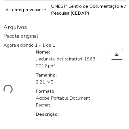
UNESP, Centro de Documentação e Ap
dcterms.provenance
Pesquisa (CEDAP)
Arquivos
Pacote original
Agora exibindo
1 - 1 de 1
Nome:
l-adunata-dei-refrattari-1963-
0012.pdf
Tamanho:
2,21 MB
ndo...
Formato:
Adobe Portable Document
Format
Descrição: