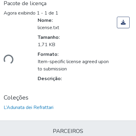
Pacote de licença
Agora exibindo
1 - 1 de 1
Nome:
license.txt
Tamanho:
1,71 KB
Formato:
ndo...
Item-specific license agreed upon
to submission
Descrição:
Coleções
L’Adunata dei Refrattari
PARCEIROS