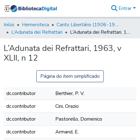
Entrar
Comunidades
&
Início
Hemeroteca
Canto Libertário (1906-1995)
Coleções
L’Adunata dei Refrattari
L’Adunata dei Refrattari, 1963, v XLII, n 12
Tudo na
Biblioteca
L’Adunata dei Refrattari, 1963, v
Digital
XLII, n 12
Estatísticas
Página do item simplificado
dc.contributor
Berthier, P. V.
dc.contributor
Cini, Orazio
dc.contributor
Pastorello, Domenico
dc.contributor
Armand, E.