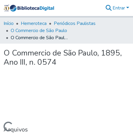
Entrar
Comunidades
&
Início
Hemeroteca
Periódicos Paulistas
Coleções
O Commercio de São Paulo
Tudo na
O Commercio de São Paulo, 1895, Ano III, n. 0574
Biblioteca
Digital
O Commercio de São Paulo, 1895,
Estatísticas
Ano III, n. 0574
Arquivos