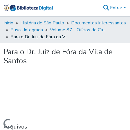
Entrar
Comunidades
&
Início
História de São Paulo
Documentos Interessantes
Coleções
Busca Integrada
Volume 87 - Ofícios do Capitão General Antonio Manoel de Melo Castro e Mendonça (1797- 1801)
Tudo na
Para o Dr. Juiz de Fóra da Vila de Santos
Biblioteca
Digital
Para o Dr. Juiz de Fóra da Vila de
Estatísticas
Santos
Carregando...
Arquivos