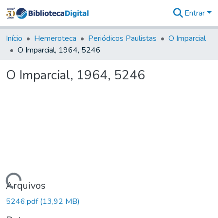
Entrar
Comunidades
&
Início
Hemeroteca
Periódicos Paulistas
O Imparcial
Coleções
O Imparcial, 1964, 5246
Tudo na
Biblioteca
O Imparcial, 1964, 5246
Digital
Estatísticas
Carregando...
Arquivos
5246.pdf
(13,92 MB)