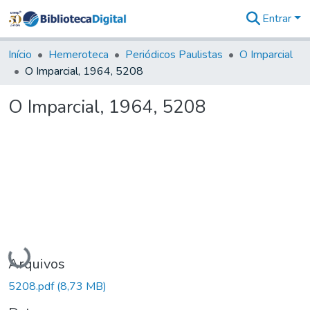
Entrar
Comunidades
&
Início
Hemeroteca
Periódicos Paulistas
O Imparcial
Coleções
O Imparcial, 1964, 5208
Tudo na
Biblioteca
O Imparcial, 1964, 5208
Digital
Estatísticas
Carregando...
Arquivos
5208.pdf
(8,73 MB)