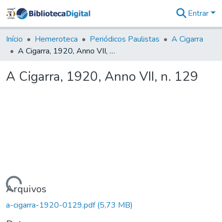
Entrar
Comunidades
&
Início
Hemeroteca
Periódicos Paulistas
A Cigarra
Coleções
A Cigarra, 1920, Anno VII, n. 129
Tudo na
Biblioteca
A Cigarra, 1920, Anno VII, n. 129
Digital
Estatísticas
Carregando...
Arquivos
a-cigarra-1920-0129.pdf
(5,73 MB)