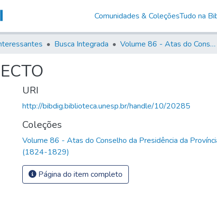
Comunidades & Coleções
Tudo na Bib
nteressantes
Busca Integrada
Volume 86 - Atas do Conselho da Presidência da Província de São Paulo (1824-1829)
JECTO
URI
http://bibdig.biblioteca.unesp.br/handle/10/20285
Coleções
Volume 86 - Atas do Conselho da Presidência da Provínc
(1824-1829)
Página do item completo