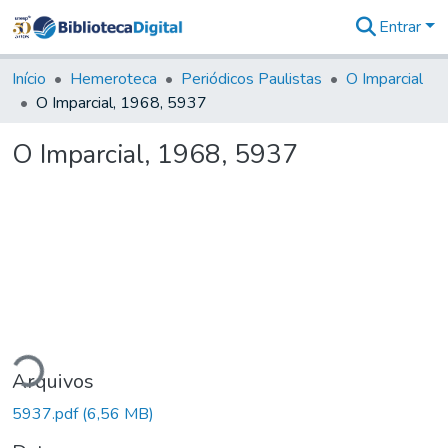
Entrar
Comunidades
&
Início
Hemeroteca
Periódicos Paulistas
O Imparcial
Coleções
O Imparcial, 1968, 5937
Tudo na
Biblioteca
O Imparcial, 1968, 5937
Digital
Estatísticas
ndo...
Arquivos
5937.pdf
(6,56 MB)